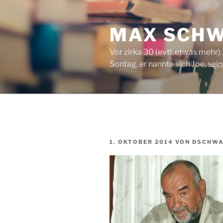
Zum
Inhalt
MAX SCH
springen
Vor zirka 30 (evtl. etwas mehr
Sontag, er nannte sich Joe, se
VERÖFFENTLICHT
1. OKTOBER 2014
VON
DSCHW
AM