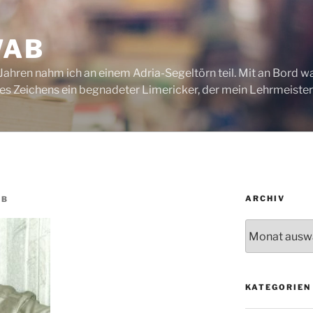
WAB
) Jahren nahm ich an einem Adria-Segeltörn teil. Mit an Bord 
ines Zeichens ein begnadeter Limericker, der mein Lehrmeister
ARCHIV
AB
Archiv
KATEGORIEN