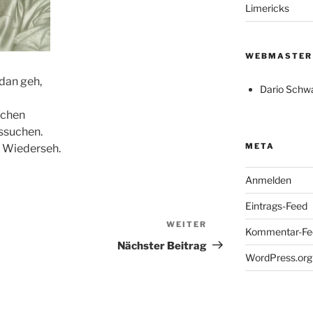
Limericks
WEBMASTER
dan geh,
Dario Schw
uchen
ussuchen.
META
uf Wiederseh.
Anmelden
Eintrags-Feed
WEITER
Nächster
Kommentar-Fe
Beitrag
Nächster Beitrag
WordPress.org