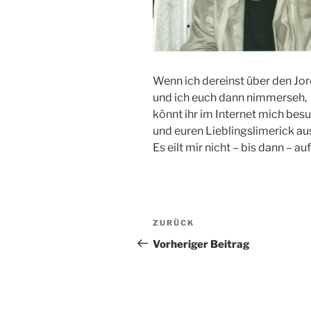
Wenn ich dereinst über den Jor
und ich euch dann nimmerseh,
könnt ihr im Internet mich bes
und euren Lieblingslimerick a
Es eilt mir nicht – bis dann – a
Beitragsnavigation
Vorheriger
ZURÜCK
Beitrag
Vorheriger Beitrag